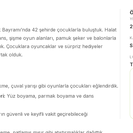
Ö
Y
2
 Bayramı’nda 42 şehirde çocuklarla buluştuk. Halat
ns, şişme oyun alanları, pamuk şeker ve balonlarla
K
S
dık. Çocuklara oyuncaklar ve sürpriz hediyeler
tak olduk.
L
T
me, çuval yarışı gibi oyunlarla çocukları eğlendirdik.
ri:
Yüz boyama, parmak boyama ve dans
n güvenli ve keyifli vakit geçirebileceği
e, patlamış mısır gibi atıştırmalıklar dağıttık.