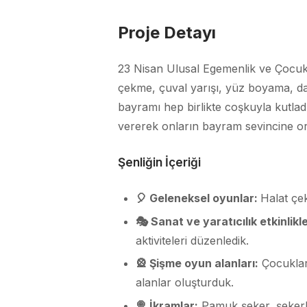
Proje Detayı
23 Nisan Ulusal Egemenlik ve Çocuk
çekme, çuval yarışı, yüz boyama, da
bayramı hep birlikte coşkuyla kutla
vererek onların bayram sevincine or
Şenliğin İçeriği
🎈 Geleneksel oyunlar:
Halat çek
🎭 Sanat ve yaratıcılık etkinlikle
aktiviteleri
düzenledik.
🎡 Şişme oyun alanları:
Çocukları
alanlar
oluşturduk.
🍭 İkramlar:
Pamuk şeker, şekerlem